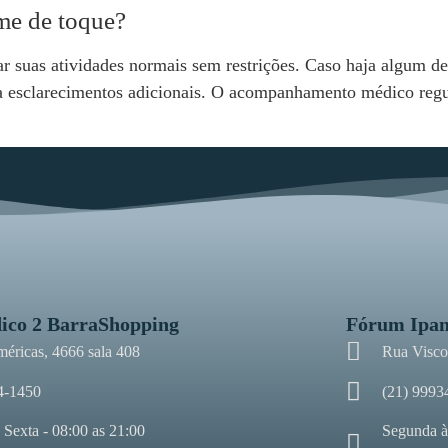
me de toque?
r suas atividades normais sem restrições. Caso haja algum d
ra esclarecimentos adicionais. O acompanhamento médico regu
ico 2 BarraShopping
Fórum Ipa
méricas, 4666 sala 408
Rua Viscon
4-1450
(21) 9993
 Sexta - 08:00 as 21:00
Segunda à