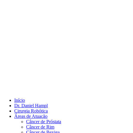
Início
Dr. Daniel Hampl
Cirurgia Robótica
Áreas de Atuação
Câncer de Próstata
Câncer de Rim
Câncer de Bexiga