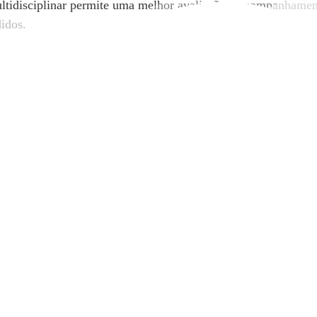
ltidisciplinar permite uma melhor avaliação e acompanhamen
didos.