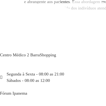
e abrangente aos pacientes. Essa abordagem mu
estar e a qualidade de vida dos indivíduos aten
Centro Médico 2 BarraShopping
Av. das Américas, 4666 sala 408
(21) 99934-1450
Segunda à Sexta - 08:00 as 21:00
Sábados - 08:00 as 12:00
Fórum Ipanema
Rua Visconde de Pirajá, 351 sala 404
(21) 99934-6665