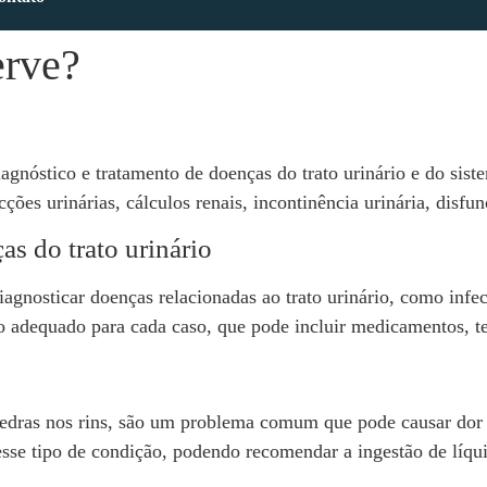
erve?
gnóstico e tratamento de doenças do trato urinário e do siste
es urinárias, cálculos renais, incontinência urinária, disfunç
as do trato urinário
agnosticar doenças relacionadas ao trato urinário, como infecçõ
to adequado para cada caso, que pode incluir medicamentos, te
dras nos rins, são um problema comum que pode causar dor i
ar esse tipo de condição, podendo recomendar a ingestão de lí