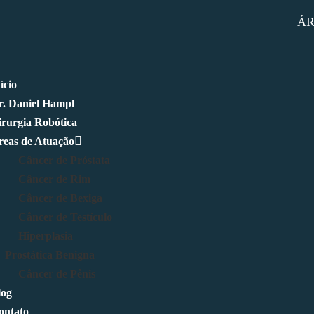
ÁR
ício
r. Daniel Hampl
irurgia Robótica
reas de Atuação
Câncer de Próstata
Câncer de Rim
Câncer de Bexiga
Câncer de Testículo
Hiperplasia
Prostática Benigna
Câncer de Pênis
log
ontato