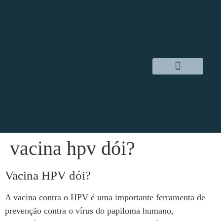
Dr. Daniel Hampl
Cirurgia Robótica
Áreas de Atuação
vacina hpv dói?
Vacina HPV dói?
A vacina contra o HPV é uma importante ferramenta de
prevenção contra o vírus do papiloma humano,