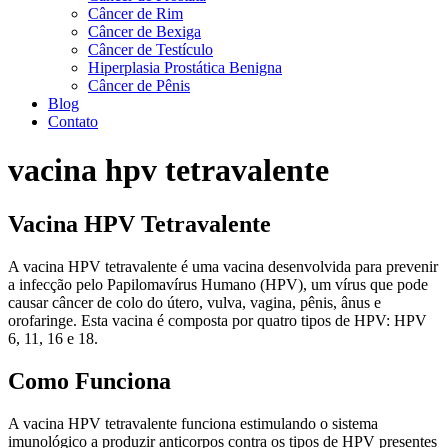
Câncer de Rim
Câncer de Bexiga
Câncer de Testículo
Hiperplasia Prostática Benigna
Câncer de Pênis
Blog
Contato
vacina hpv tetravalente
Vacina HPV Tetravalente
A vacina HPV tetravalente é uma vacina desenvolvida para prevenir
a infecção pelo Papilomavírus Humano (HPV), um vírus que pode
causar câncer de colo do útero, vulva, vagina, pênis, ânus e
orofaringe. Esta vacina é composta por quatro tipos de HPV: HPV
6, 11, 16 e 18.
Como Funciona
A vacina HPV tetravalente funciona estimulando o sistema
imunológico a produzir anticorpos contra os tipos de HPV presentes