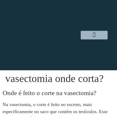
Dr. Daniel Hampl
Cirurgia Robótica
Áreas de Atuação
vasectomia onde corta?
Onde é feito o corte na vasectomia?
Na vasectomia, o corte é feito no escroto, mais
especificamente no saco que contém os testículos. Esse