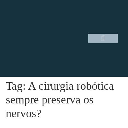
Dr. Daniel Hampl
Cirurgia Robótica
Áreas de Atuação
Tag:
A cirurgia robótica
sempre preserva os
nervos?