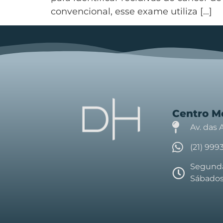
convencional, esse exame utiliza […]
Centro M
Av. das 
(21) 999
Segunda 
Sábados 