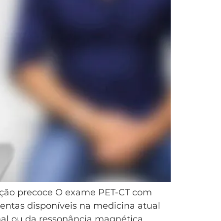
cção precoce O exame PET-CT com
ntas disponíveis na medicina atual
ional ou da ressonância magnética