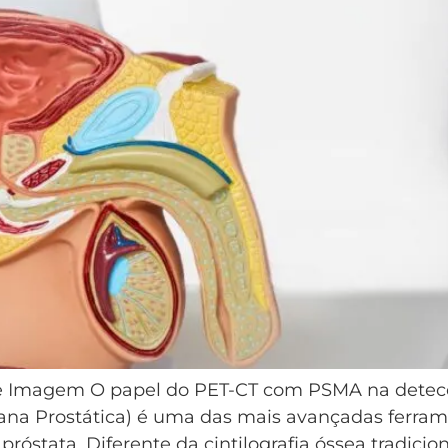
de Imagem O papel do PET-CT com PSMA na dete
na Prostática) é uma das mais avançadas ferrame
e próstata. Diferente da cintilografia óssea tradic