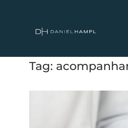
Tag:
acompanha
O Câncer de Próstata pode 