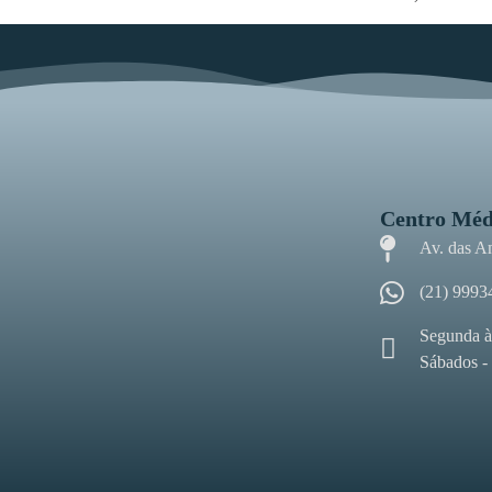
Centro Méd
Av. das A
(21) 9993
Segunda à
Sábados -