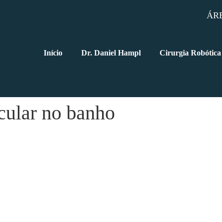
ÁR
Início
Dr. Daniel Hampl
Cirurgia Robótica
cular no banho
zer?