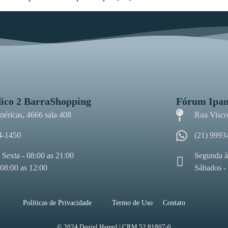
ico 2 BarraShopping
Fórum Ipa
méricas, 4666 sala 408
Rua Viscon
4-1450
(21) 9993
 Sexta - 08:00 as 21:00
Segunda à
 08:00 as 12:00
Sábados -
Políticas de Privacidade
Termo de Uso
Contato
© 2024 Daniel Hampl | CRM 52.81807-0