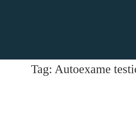
Tag:
Autoexame testi
Autoexame Masculino – Como Fa