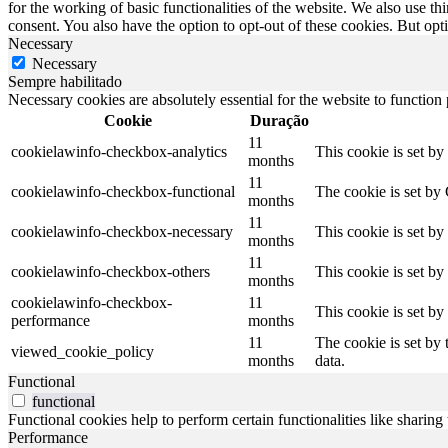
for the working of basic functionalities of the website. We also use t
consent. You also have the option to opt-out of these cookies. But op
Necessary
Necessary
Sempre habilitado
Necessary cookies are absolutely essential for the website to function
Cookie
Duração
11
cookielawinfo-checkbox-analytics
This cookie is set b
months
11
cookielawinfo-checkbox-functional
The cookie is set by
months
11
cookielawinfo-checkbox-necessary
This cookie is set b
months
11
cookielawinfo-checkbox-others
This cookie is set b
months
cookielawinfo-checkbox-
11
This cookie is set b
performance
months
11
The cookie is set by
viewed_cookie_policy
months
data.
Functional
functional
Functional cookies help to perform certain functionalities like sharing 
Performance