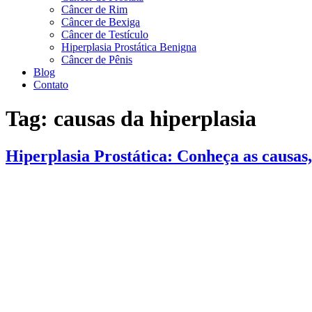
Câncer de Rim
Câncer de Bexiga
Câncer de Testículo
Hiperplasia Prostática Benigna
Câncer de Pênis
Blog
Contato
Tag:
causas da hiperplasia
Hiperplasia Prostática: Conheça as causas