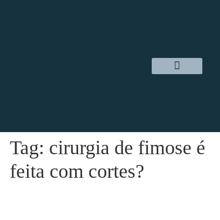
Dr. Daniel Hampl
Cirurgia Robótica
Áreas de Atuação
Tag:
cirurgia de fimose é
feita com cortes?
Fimose aos 40 anos: quais as causas e
soluções?