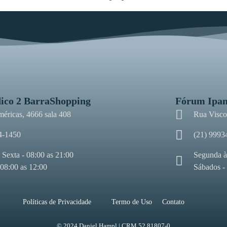
ico 2 BarraShopping
Fórum Ipa
méricas, 4666 sala 408
Rua Viscon
4-1450
(21) 9993
 Sexta - 08:00 as 21:00
Segunda à
 08:00 as 12:00
Sábados -
Políticas de Privacidade
Termo de Uso
Contato
© 2024 Daniel Hampl | CRM 52.81807-0