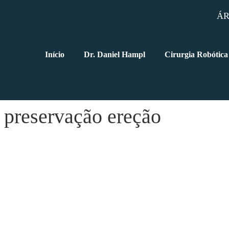
ÁR
Início
Dr. Daniel Hampl
Cirurgia Robótica
a preservação ereção
po de internação