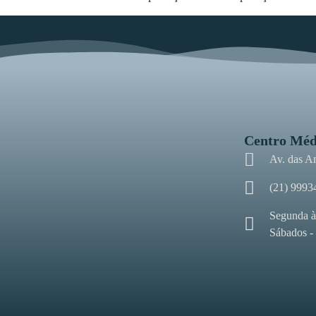
Centro Méd
Av. das A
(21) 9993
Segunda à
Sábados -