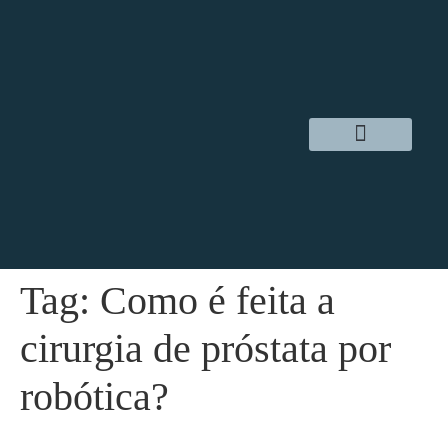
Dr. Daniel Hampl
Cirurgia Robótica
Áreas de Atuação
Tag:
Como é feita a
cirurgia de próstata por
robótica?