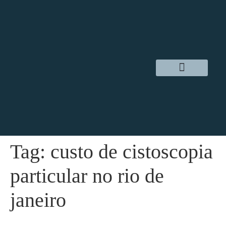
Dr. Daniel Hampl
Cirurgia Robótica
Áreas de Atuação
Tag:
custo de cistoscopia
particular no rio de
janeiro