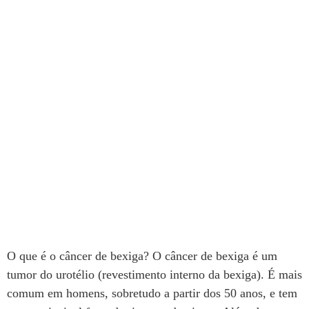
Câncer de bexiga: sintomas, diagnóstico
precoce e opções de tratamento
O que é o câncer de bexiga? O câncer de bexiga é um
tumor do urotélio (revestimento interno da bexiga). É mais
comum em homens, sobretudo a partir dos 50 anos, e tem