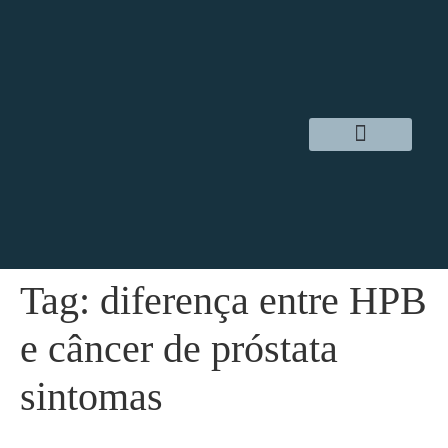
Dr. Daniel Hampl
Cirurgia Robótica
Áreas de Atuação
Tag:
diferença entre HPB
e câncer de próstata
sintomas