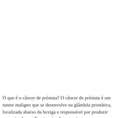
Câncer de próstata: sinais iniciais,
diagnóstico e prevenção
O que é o câncer de próstata? O câncer de próstata é um
tumor maligno que se desenvolve na glândula prostática,
localizada abaixo da bexiga e responsável por produzir