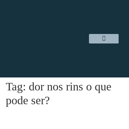
Dr. Daniel Hampl
Cirurgia Robótica
Áreas de Atuação
Tag:
dor nos rins o que
pode ser?
Dor nos Rins – Saiba tudo sobre Causas e
Tratamentos