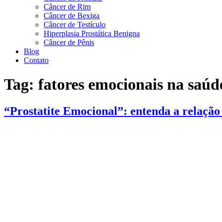
Câncer de Rim
Câncer de Bexiga
Câncer de Testículo
Hiperplasia Prostática Benigna
Câncer de Pênis
Blog
Contato
Tag:
fatores emocionais na saúd
“Prostatite Emocional”: entenda a relação