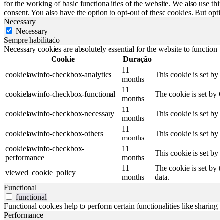
for the working of basic functionalities of the website. We also use t
consent. You also have the option to opt-out of these cookies. But op
Necessary
Necessary
Sempre habilitado
Necessary cookies are absolutely essential for the website to function
Cookie
Duração
11
cookielawinfo-checkbox-analytics
This cookie is set b
months
11
cookielawinfo-checkbox-functional
The cookie is set by
months
11
cookielawinfo-checkbox-necessary
This cookie is set b
months
11
cookielawinfo-checkbox-others
This cookie is set b
months
cookielawinfo-checkbox-
11
This cookie is set b
performance
months
11
The cookie is set by
viewed_cookie_policy
months
data.
Functional
functional
Functional cookies help to perform certain functionalities like sharing 
Performance