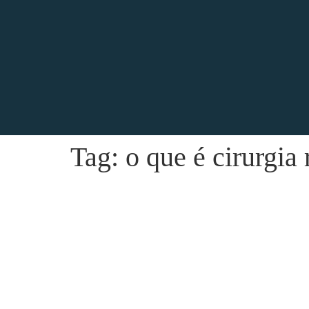
Tag:
o que é cirurgia 
O Câncer de Próstata pode voltar