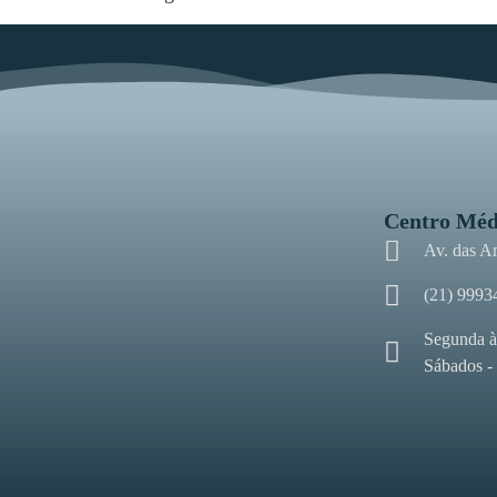
Centro Méd
Av. das A
(21) 9993
Segunda à
Sábados -