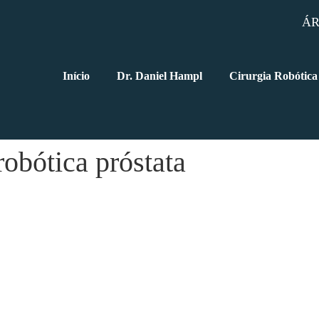
ÁR
Início
Dr. Daniel Hampl
Cirurgia Robótica
robótica próstata
 após o Tratamento?