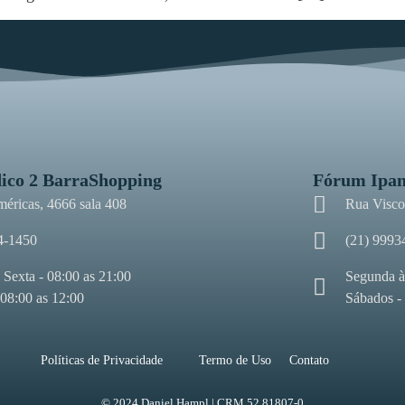
ico 2 BarraShopping
Fórum Ipa
méricas, 4666 sala 408
Rua Viscon
4-1450
(21) 9993
 Sexta - 08:00 as 21:00
Segunda à
 08:00 as 12:00
Sábados -
Políticas de Privacidade
Termo de Uso
Contato
© 2024 Daniel Hampl | CRM 52.81807-0