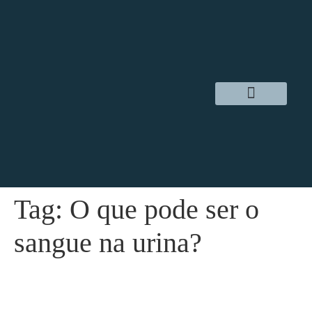
Dr. Daniel Hampl
Cirurgia Robótica
Áreas de Atuação
Tag:
O que pode ser o
sangue na urina?
O que pode ser o sangue na urina?