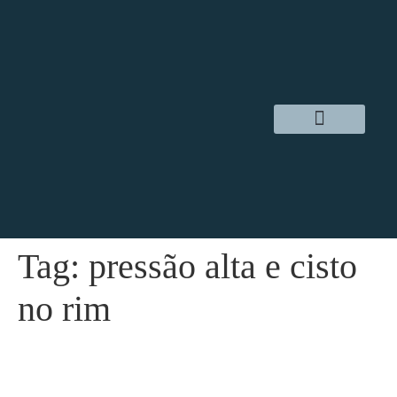
Dr. Daniel Hampl
Cirurgia Robótica
Áreas de Atuação
Tag:
pressão alta e cisto
no rim
Quando um cisto no rim é considerado
grande?