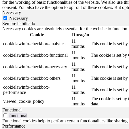
for the working of basic functionalities of the website. We also use t
consent. You also have the option to opt-out of these cookies. But op
Necessary
Necessary
Sempre habilitado
Necessary cookies are absolutely essential for the website to function
Cookie
Duração
11
cookielawinfo-checkbox-analytics
This cookie is set b
months
11
cookielawinfo-checkbox-functional
The cookie is set by
months
11
cookielawinfo-checkbox-necessary
This cookie is set b
months
11
cookielawinfo-checkbox-others
This cookie is set b
months
cookielawinfo-checkbox-
11
This cookie is set b
performance
months
11
The cookie is set by
viewed_cookie_policy
months
data.
Functional
functional
Functional cookies help to perform certain functionalities like sharing 
Performance