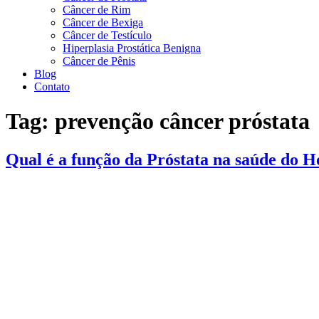
Câncer de Rim
Câncer de Bexiga
Câncer de Testículo
Hiperplasia Prostática Benigna
Câncer de Pênis
Blog
Contato
Tag:
prevenção câncer próstata
Qual é a função da Próstata na saúde do