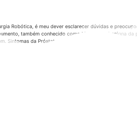
rgia Robótica, é meu dever esclarecer dúvidas e preocupa
e aumento, também conhecido como hiperplasia benigna da
m. Sintomas da Próstata Aumentada A próstata é […]