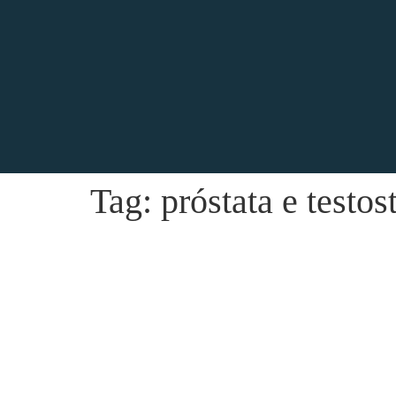
Tag:
próstata e testos
Qual é a função da Próstata na 