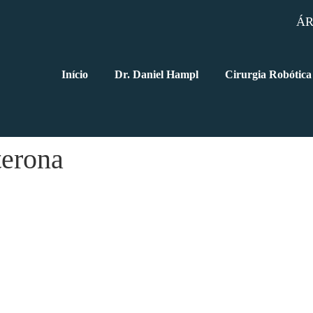
ÁR
Início
Dr. Daniel Hampl
Cirurgia Robótica
terona
saúde do Homem?