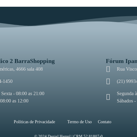
ico 2 BarraShopping
Fórum Ipa
méricas, 4666 sala 408
Rua Viscon
4-1450
(21) 9993
 Sexta - 08:00 as 21:00
Segunda à
 08:00 as 12:00
Sábados -
Políticas de Privacidade
Termo de Uso
Contato
© 2024 Daniel Hampl | CRM 52.81807-0