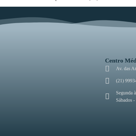
Centro Méd
Av. das A
(21) 9993
Segunda à
Sábados -