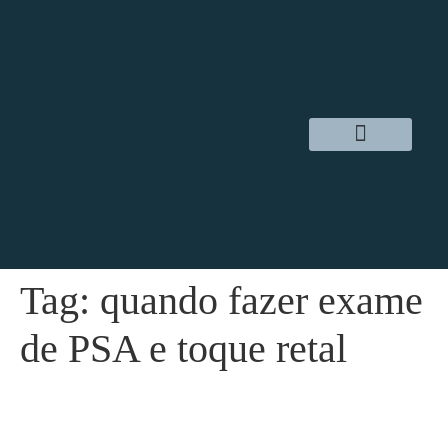
Dr. Daniel Hampl
Cirurgia Robótica
Áreas de Atuação
Tag:
quando fazer exame
de PSA e toque retal
Câncer de próstata: sinais iniciais,
diagnóstico e prevenção