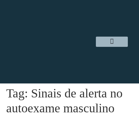
Dr. Daniel Hampl
Cirurgia Robótica
Áreas de Atuação
Tag:
Sinais de alerta no
autoexame masculino
Autoexame Masculino – Como Fazer?