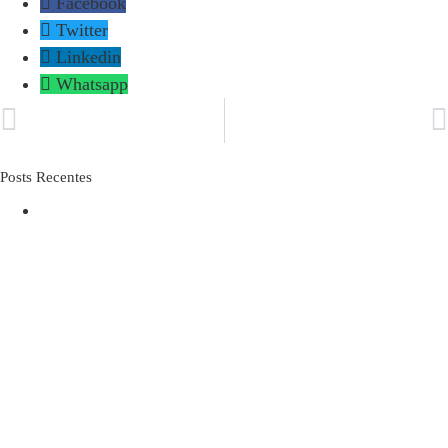
Facebook
Twitter
Linkedin
Whatsapp
ANTERIOR
PRÓXIMO
O teste do HPV da Farmácia é confiável?
Cálculo Renal: Causas, Sintomas e Tratamentos
Posts Recentes
O IDOSO DESPROTEGIDO NA
INTERNET