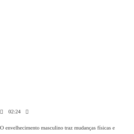
Dr. Daniel Hampl
abril 10, 2025
02:24
Blog
O envelhecimento masculino traz mudanças físicas e