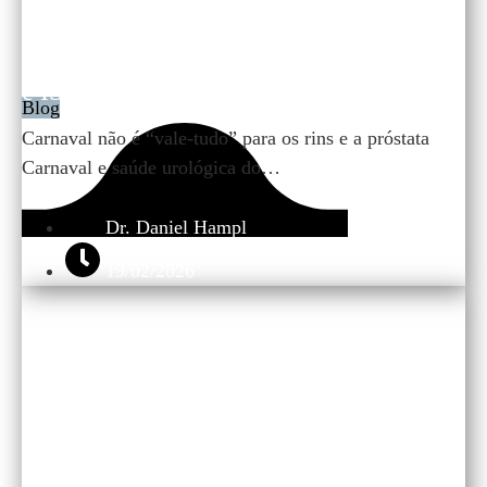
Carnaval e saúde urológica do homem:
evitando infecção urinária, pedra nos rins
e ISTs
Blog
Carnaval não é “vale-tudo” para os rins e a próstata
Carnaval e saúde urológica do…
Dr. Daniel Hampl
19/02/2026