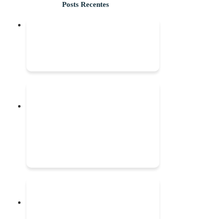
Posts Recentes
O IDOSO DESPROTEGIDO NA INTERNET
Carnaval e saúde urológica do homem: evitando
infecção urinária, pedra nos rins e ISTs