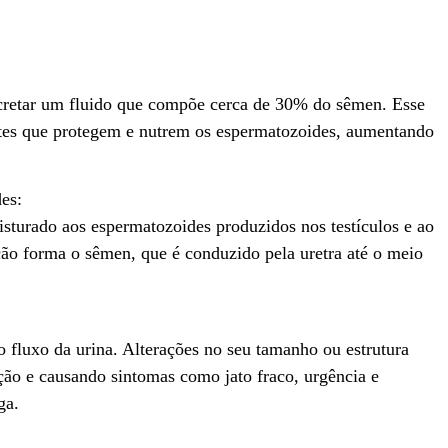
secretar um fluido que compõe cerca de 30% do sêmen. Esse
entes que protegem e nutrem os espermatozoides, aumentando
des:
misturado aos espermatozoides produzidos nos testículos e ao
ção forma o sêmen, que é conduzido pela uretra até o meio
a o fluxo da urina. Alterações no seu tamanho ou estrutura
cção e causando sintomas como jato fraco, urgência e
ga.