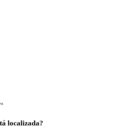
og
stá localizada?