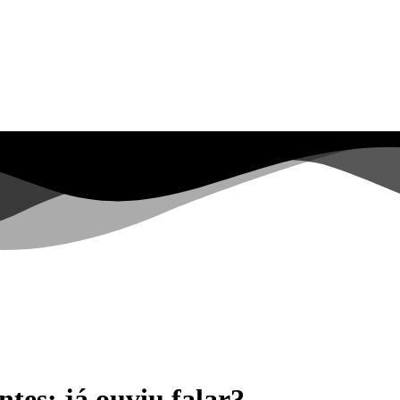
ntes: já ouviu falar?