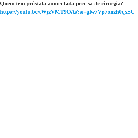
Quem tem próstata aumentada precisa de cirurgia?
https://youtu.be/tWjzVMT9OAs?si=glw7Vp7onzh0qxSC