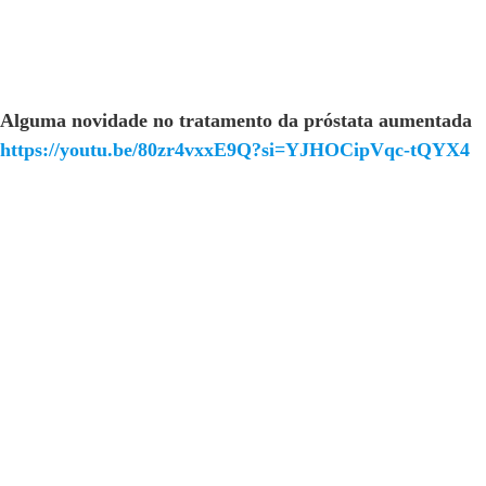
Alguma novidade no tratamento da próstata aumentada
https://youtu.be/80zr4vxxE9Q?si=YJHOCipVqc-tQYX4