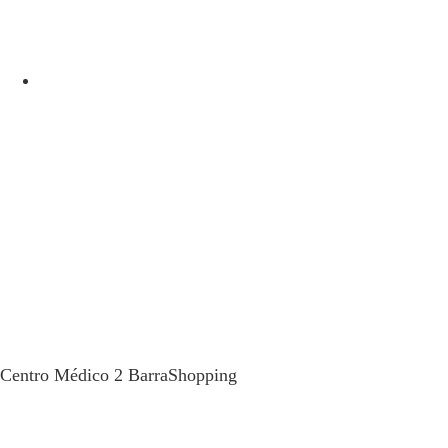
Carnaval e saúde: por que falar de
urologia na folia?
Centro Médico 2 BarraShopping
Av. das Américas, 4666 sala 408
(21) 99934-1450