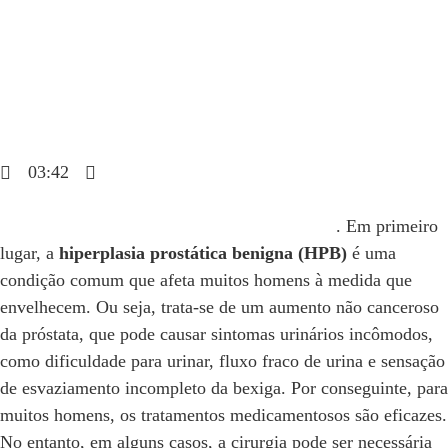
Dr. Daniel Hampl
outubro 22, 2024
03:42
Blog
Cirurgia para Hiperplasia Prostática Benigna
. Em primeiro
lugar, a
hiperplasia prostática benigna (HPB)
é uma
condição comum que afeta muitos homens à medida que
envelhecem. Ou seja, trata-se de um aumento não canceroso
da próstata, que pode causar sintomas urinários incômodos,
como dificuldade para urinar, fluxo fraco de urina e sensação
de esvaziamento incompleto da bexiga. Por conseguinte, para
muitos homens, os tratamentos medicamentosos são eficazes.
No entanto, em alguns casos, a cirurgia pode ser necessária