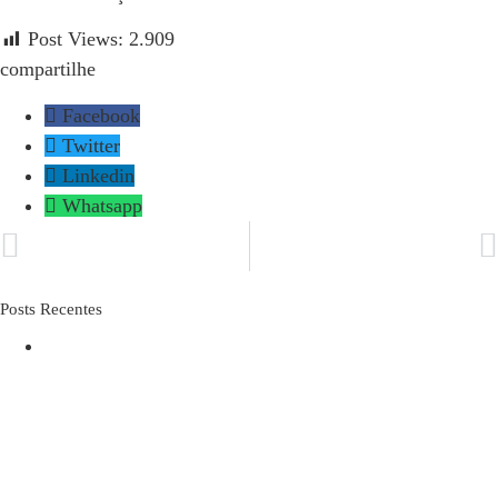
Post Views:
2.909
compartilhe​
Facebook
Twitter
Linkedin
Whatsapp
ANTERIOR
PRÓXIMO
Cirurgia da Próstata
Cirurgia no Testículo: Doenças, Tratamentos e Recuperação
Posts Recentes
O IDOSO DESPROTEGIDO NA
INTERNET