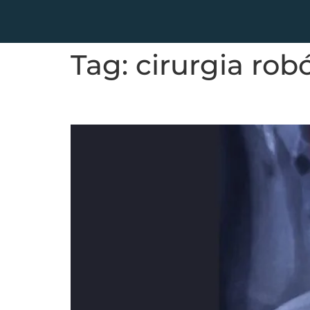
Tag:
cirurgia robó
Infecção Urinária: Os Poss