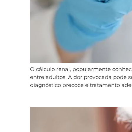
O cálculo renal, popularmente conheci
entre adultos. A dor provocada pode s
diagnóstico precoce e tratamento adeq
8 Sinais de que Você Está